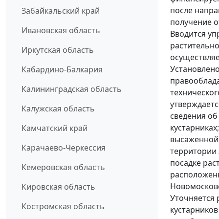
после напра
Забайкальский край
получение о
Ивановская область
Вводится уп
растительно
Иркутская область
осуществляе
Установлено
Кабардино-Балкария
правооблада
Калининградская область
техническог
утверждаетс
Калужская область
сведения об
кустарниках
Камчатский край
высаженной
Карачаево-Черкессия
территории 
посадке рас
Кемеровская область
расположенн
Новомосковс
Кировская область
Уточняется 
Костромская область
кустарников