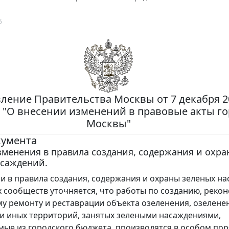
5
ление Правительства Москвы от 7 декабря 20
 "О внесении изменений в правовые акты г
Москвы"
кумента
менения в правила создания, содержания и охр
асаждений.
 в правила создания, содержания и охраны зеленых н
 сообществ уточняется, что работы по созданию, рекон
у ремонту и реставрации объекта озеленения, озелене
и иных территорий, занятых зелеными насаждениями,
ые из городского бюджета, производятся в особом поря