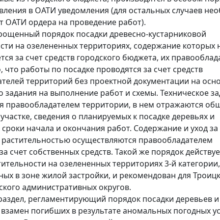
вления в ОАТИ уведомления (для остальных случаев не
т ОАТИ ордера на проведение работ).
рощенный порядок посадки древесно-кустарниковой
сти на озелененных территориях, содержание которых 
тся за счет средств городского бюджета, их правооблад
, что работы по посадке проводятся за счет средств
телей территорий без проектной документации на осн
о задания на выполнение работ и схемы. Техническое з
я правообладателем территории, в нем отражаются об
 участке, сведения о планируемых к посадке деревьях и
; сроки начала и окончания работ. Содержание и уход за
 растительностью осуществляются правообладателем
за счет собственных средств. Такой же порядок действуе
тительности на озелененных территориях 3-й категории,
ых в зоне жилой застройки, и рекомендован для Троицк
кого административных округов.
раздел, регламентирующий порядок посадки деревьев и
 взамен погибших в результате аномальных погодных у