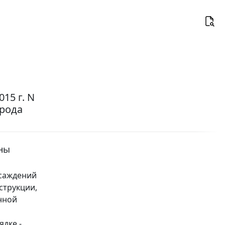
15 г. N
орода
аны
асаждений
струкции,
нной
дке -