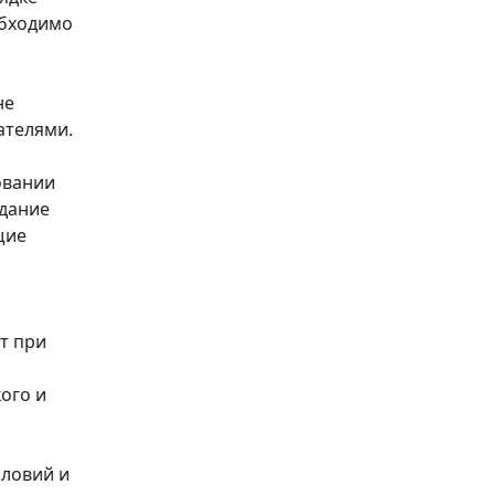
обходимо
не
ателями.
овании
адание
щие
т при
ого и
словий и