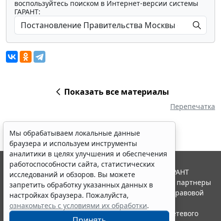
воспользуйтесь поиском в Интернет-версии системы
ГАРАНТ:
Показать все материалы
Перепечатка
Мы обрабатываем локальные данные
браузера и используем инструменты
аналитики в целях улучшения и обеспечения
работоспособности сайта, статистических
© ООО "НПП "ГАРАНТ-СЕРВИС", 2026. Система ГАРАНТ
исследований и обзоров. Вы можете
выпускается с 1990 года. Компания "Гарант" и ее партнеры
запретить обработку указанных данных в
являются участниками Российской ассоциации правовой
настройках браузера. Пожалуйста,
информации ГАРАНТ.
ознакомьтесь с условиями их обработки
.
Портал ГАРАНТ.РУ зарегистрирован в качестве сетевого
Принять