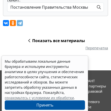
ГАРАНТ:
Показать все материалы
Перепечатка
Мы обрабатываем локальные данные
браузера и используем инструменты
аналитики в целях улучшения и обеспечения
работоспособности сайта, статистических
© ООО "НПП "ГАРАНТ-СЕРВИС", 2026. Система ГАРАНТ
исследований и обзоров. Вы можете
выпускается с 1990 года. Компания "Гарант" и ее партнеры
запретить обработку указанных данных в
являются участниками Российской ассоциации правовой
настройках браузера. Пожалуйста,
информации ГАРАНТ.
ознакомьтесь с условиями их обработки
.
Портал ГАРАНТ.РУ зарегистрирован в качестве сетевого
Принять
издания Федеральной службой по надзору в сфере