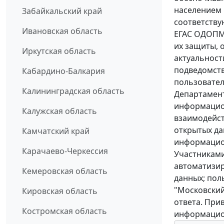
населением
Забайкальский край
соответству
Ивановская область
ЕГАС ОДОПМ 
их защиты, 
Иркутская область
актуальност
подведомств
Кабардино-Балкария
пользовател
Калининградская область
Департамен
информацио
Калужская область
взаимодейст
открытых да
Камчатский край
информацио
Карачаево-Черкессия
Участникам
автоматизир
Кемеровская область
данных; пол
"Московский
Кировская область
ответа. При
Костромская область
информацио