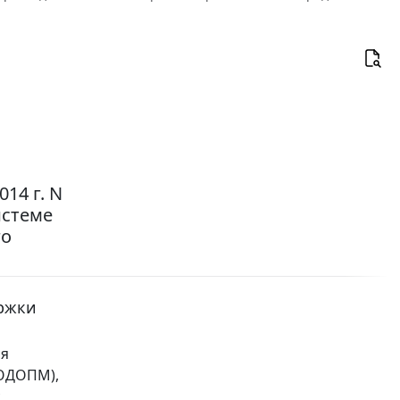
14 г. N
истеме
го
ержки
ия
 ОДОПМ),
с