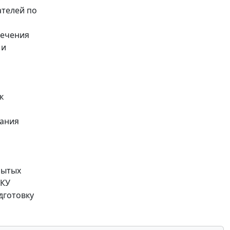
телей по
печения
 и
к
вания
рытых
ГКУ
дготовку