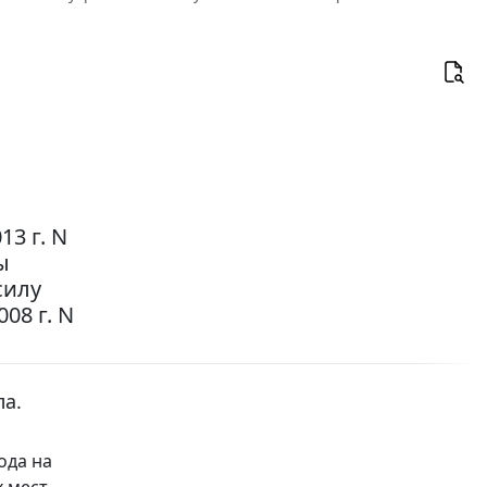
3 г. N
ы
силу
08 г. N
ла.
ода на