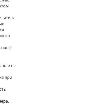
 мест
нтом
, что в
ых
ся
нного
снове
ечь о не
ка при
сть
нера,