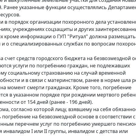
 и выкупленные земельные участки для создания новых
. Ранее указанные функции осуществлялись Департаме
есурсов.
 в порядок организации похоронного дела установлено
иях, учреждениях соцзащиты и других заинтересованн
х кроме информации о ГУП "Ритуал" должна размещать
и о специализированных службах по вопросам похоро
а счет средств городского бюджета на безвозмездной о
ются услуги по погребению граждан, не подлежавших
му социальному страхованию на случай временной
обности и в связи с материнством, ранее в норме шла р
на момент смерти гражданах. Кроме того, погребение
тся в указанном порядке при рождении мертвого ребен
нности от 154 дней (ранее - 196 дней).
рма, согласно которой лицу, взявшему на себя обязанно
 погребение на безвозмездной основе в соответствии с
нным перечнем услуг по погребению умершего пенсио
 инвалидом I или II группы, инвалидом с детства или