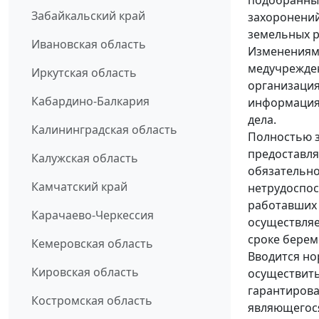
подобранные
Забайкальский край
захоронений
земельных р
Ивановская область
Изменениями
медучрежден
Иркутская область
организация
Кабардино-Балкария
информация 
дела.
Калининградская область
Полностью з
предоставля
Калужская область
обязательно
Камчатский край
нетрудоспос
работавших 
Карачаево-Черкессия
осуществляе
сроке береме
Кемеровская область
Вводится но
Кировская область
осуществить
гарантирова
Костромская область
являющегося