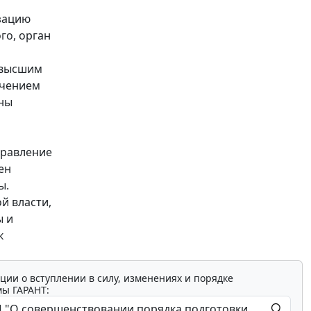
зацию
го, орган
 высшим
ечением
ены
правление
ен
ы.
й власти,
ы и
к
ции о вступлении в силу, изменениях и порядке
мы ГАРАНТ: