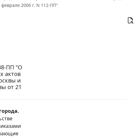
февраля 2006 г. N 112-ПП"
38-ПП "О
х актов
осквы и
ы от 21
города.
ьстве
риказами
ечающие