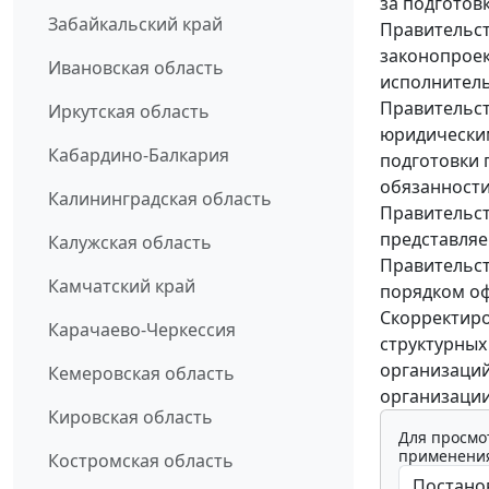
за подготов
Забайкальский край
Правительст
законопроек
Ивановская область
исполнитель
Правительст
Иркутская область
юридически
Кабардино-Балкария
подготовки 
обязанности
Калининградская область
Правительст
представляе
Калужская область
Правительст
Камчатский край
порядком оф
Скорректиро
Карачаево-Черкессия
структурных
организаций
Кемеровская область
организации
Кировская область
Для просмо
применения
Костромская область