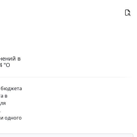
енений в
4 "О
и бюджета
а в
для
.
ии одного