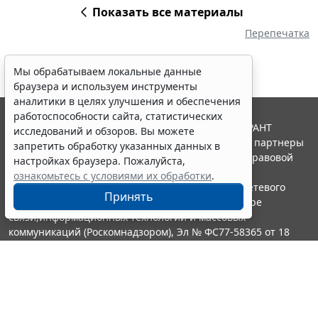
Показать все материалы
Перепечатка
Мы обрабатываем локальные данные
браузера и используем инструменты
аналитики в целях улучшения и обеспечения
работоспособности сайта, статистических
© ООО "НПП "ГАРАНТ-СЕРВИС", 2026. Система ГАРАНТ
исследований и обзоров. Вы можете
выпускается с 1990 года. Компания "Гарант" и ее партнеры
запретить обработку указанных данных в
являются участниками Российской ассоциации правовой
настройках браузера. Пожалуйста,
информации ГАРАНТ.
ознакомьтесь с условиями их обработки
.
Портал ГАРАНТ.РУ зарегистрирован в качестве сетевого
Принять
издания Федеральной службой по надзору в сфере
связи,информационных технологий и массовых
коммуникаций (Роскомнадзором), Эл № ФС77-58365 от 18
июня 2014 года.
16+
Контакты
8-800-200-88-88