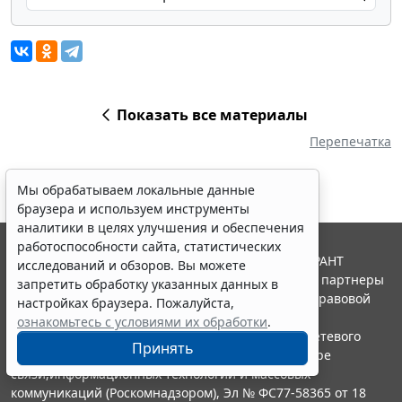
Показать все материалы
Перепечатка
Мы обрабатываем локальные данные
браузера и используем инструменты
аналитики в целях улучшения и обеспечения
работоспособности сайта, статистических
© ООО "НПП "ГАРАНТ-СЕРВИС", 2026. Система ГАРАНТ
исследований и обзоров. Вы можете
выпускается с 1990 года. Компания "Гарант" и ее партнеры
запретить обработку указанных данных в
являются участниками Российской ассоциации правовой
настройках браузера. Пожалуйста,
информации ГАРАНТ.
ознакомьтесь с условиями их обработки
.
Портал ГАРАНТ.РУ зарегистрирован в качестве сетевого
Принять
издания Федеральной службой по надзору в сфере
связи,информационных технологий и массовых
коммуникаций (Роскомнадзором), Эл № ФС77-58365 от 18