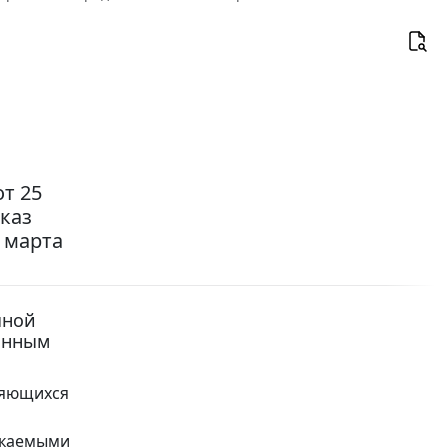
т 25
иказ
 марта
чной
ионным
ляющихся
скаемыми