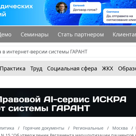
Демо
Семинары
Стать партнером
Клиента
Практика
Труд
Социальная сфера
ЖКХ
Образ
алитика
Горячие документы
Региональные
Москва
г. N 15 "Об утверждении Регламента маршрутизации пациентов