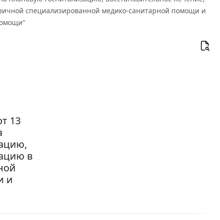
рвичной специализированной медико-санитарной помощи и
помощи"
т 13
а
ацию,
тацию в
ной
и и