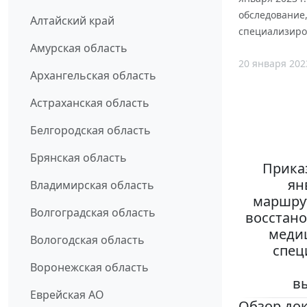
обследование
Алтайский край
специализиро
Амурская область
20 января 202
Архангельская область
Астраханская область
Белгородская область
Брянская область
Приказ
ян
Владимирская область
маршру
Волгоградская область
восстано
меди
Вологодская область
спец
Воронежская область
в
Еврейская АО
Обзор до