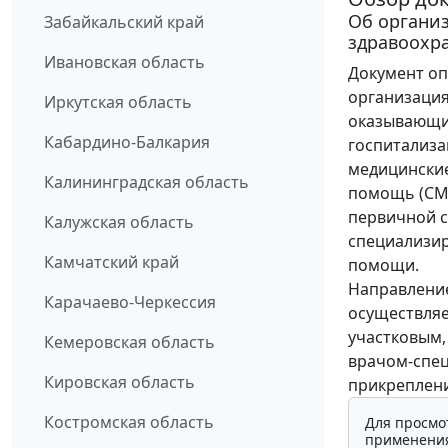
Об органи
Забайкальский край
здравоохр
Ивановская область
Документ оп
организация
Иркутская область
оказывающи
Кабардино-Балкария
госпитализа
медицински
Калининградская область
помощь (СМП
первичной 
Калужская область
специализир
Камчатский край
помощи.
Направлени
Карачаево-Черкессия
осуществляе
участковым,
Кемеровская область
врачом-спец
Кировская область
прикреплени
Костромская область
Для просмо
применения