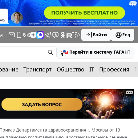
м
Войти
Eng
Перейти в систему ГАРАНТ
ование
Транспорт
Общество
IT
Профессия
П
Приказ Департамента здравоохранения г. Москвы от 13
 на плановую госпитализацию, восстановительное лечение,