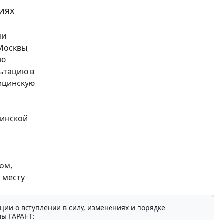
иях
ми
Москвы,
ую
льтацию в
ицинскую
цинской
ом,
 месту
ции о вступлении в силу, изменениях и порядке
мы ГАРАНТ: