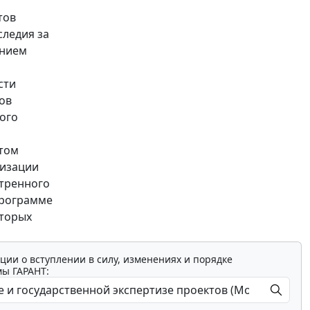
тов
следия за
ением
сти
ов
ого
 том
лизации
отренного
Программе
оторых
ции о вступлении в силу, изменениях и порядке
мы ГАРАНТ: