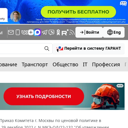
м
Войти
Eng
Перейти в систему ГАРАНТ
ование
Транспорт
Общество
IT
Профессия
П
Приказ Комитета г. Москвы по ценовой политике в
 29 декабря 2022 г. N МКЭ-ОД/22-132 "Об утверждении