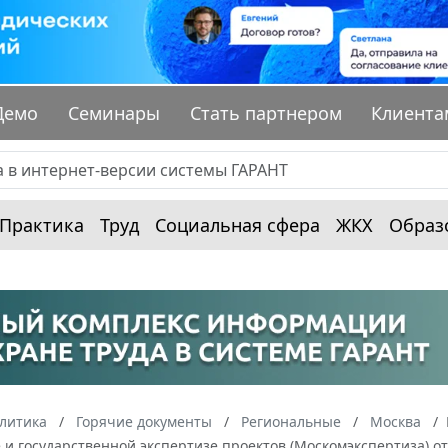
Демо
Семинары
Стать партнером
Клиента
Практика
Труд
Социальная сфера
ЖКХ
Образ
алитика
Горячие документы
Региональные
Москва
 и государственной экспертизе проектов (Москомэкспертиза) от