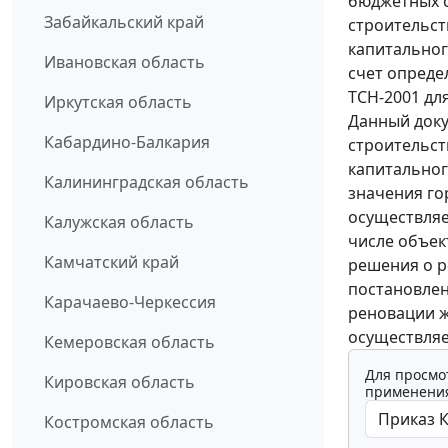
бюджетных с
Забайкальский край
строительст
капитальног
Ивановская область
счет опреде
ТСН-2001 дл
Иркутская область
Данный доку
Кабардино-Балкария
строительст
капитальног
Калининградская область
значения го
осуществляе
Калужская область
числе объек
Камчатский край
решения о р
постановлен
Карачаево-Черкессия
реновации ж
осуществляе
Кемеровская область
Для просмо
Кировская область
применения
Костромская область