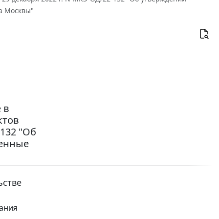
а Москвы"
 в
ктов
-132 "Об
менные
ьстве
ания