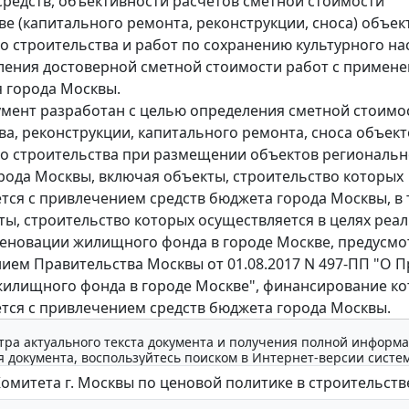
редств, объективности расчетов сметной стоимости
ве (капитального ремонта, реконструкции, сноса) объек
о строительства и работ по сохранению культурного на
ления достоверной сметной стоимости работ с примен
я города Москвы.
мент разработан с целью определения сметной стоимо
ва, реконструкции, капитального ремонта, сноса объект
о строительства при размещении объектов региональн
рода Москвы, включая объекты, строительство которых
тся с привлечением средств бюджета города Москвы, в
ты, строительство которых осуществляется в целях реа
еновации жилищного фонда в городе Москве, предусм
ием Правительства Москвы от 01.08.2017 N 497-ПП "О 
илищного фонда в городе Москве", финансирование к
тся с привлечением средств бюджета города Москвы.
тра актуального текста документа и получения полной информа
 документа, воспользуйтесь поиском в Интернет-версии систе