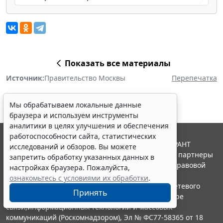
Показать все материалы
Источник:
Правительство Москвы
Перепечатка
Мы обрабатываем локальные данные
браузера и используем инструменты
аналитики в целях улучшения и обеспечения
работоспособности сайта, статистических
© ООО "НПП "ГАРАНТ-СЕРВИС", 2026. Система ГАРАНТ
исследований и обзоров. Вы можете
выпускается с 1990 года. Компания "Гарант" и ее партнеры
запретить обработку указанных данных в
являются участниками Российской ассоциации правовой
настройках браузера. Пожалуйста,
информации ГАРАНТ.
ознакомьтесь с условиями их обработки
.
Портал ГАРАНТ.РУ зарегистрирован в качестве сетевого
Принять
издания Федеральной службой по надзору в сфере
связи,информационных технологий и массовых
коммуникаций (Роскомнадзором), Эл № ФС77-58365 от 18