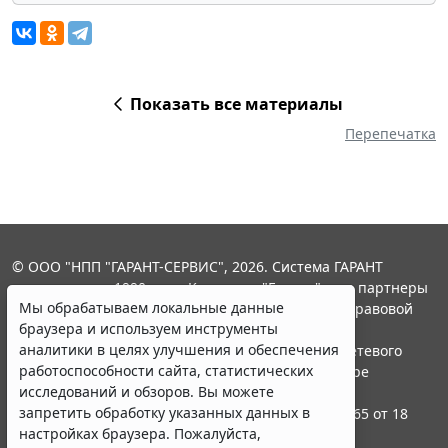
Показать все материалы
Перепечатка
© ООО "НПП "ГАРАНТ-СЕРВИС", 2026. Система ГАРАНТ
выпускается с 1990 года. Компания "Гарант" и ее партнеры
Мы обрабатываем локальные данные
являются участниками Российской ассоциации правовой
браузера и используем инструменты
информации ГАРАНТ.
аналитики в целях улучшения и обеспечения
Портал ГАРАНТ.РУ зарегистрирован в качестве сетевого
работоспособности сайта, статистических
издания Федеральной службой по надзору в сфере
исследований и обзоров. Вы можете
связи,информационных технологий и массовых
запретить обработку указанных данных в
коммуникаций (Роскомнадзором), Эл № ФС77-58365 от 18
настройках браузера. Пожалуйста,
июня 2014 года.