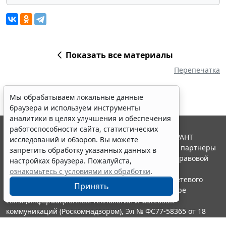
Показать все материалы
Перепечатка
Мы обрабатываем локальные данные
браузера и используем инструменты
аналитики в целях улучшения и обеспечения
работоспособности сайта, статистических
© ООО "НПП "ГАРАНТ-СЕРВИС", 2026. Система ГАРАНТ
исследований и обзоров. Вы можете
выпускается с 1990 года. Компания "Гарант" и ее партнеры
запретить обработку указанных данных в
являются участниками Российской ассоциации правовой
настройках браузера. Пожалуйста,
информации ГАРАНТ.
ознакомьтесь с условиями их обработки
.
Портал ГАРАНТ.РУ зарегистрирован в качестве сетевого
Принять
издания Федеральной службой по надзору в сфере
связи,информационных технологий и массовых
коммуникаций (Роскомнадзором), Эл № ФС77-58365 от 18
июня 2014 года.