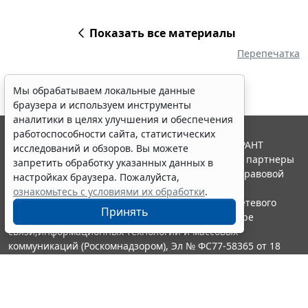
Показать все материалы
Перепечатка
Мы обрабатываем локальные данные
браузера и используем инструменты
аналитики в целях улучшения и обеспечения
работоспособности сайта, статистических
© ООО "НПП "ГАРАНТ-СЕРВИС", 2026. Система ГАРАНТ
исследований и обзоров. Вы можете
выпускается с 1990 года. Компания "Гарант" и ее партнеры
запретить обработку указанных данных в
являются участниками Российской ассоциации правовой
настройках браузера. Пожалуйста,
информации ГАРАНТ.
ознакомьтесь с условиями их обработки
.
Портал ГАРАНТ.РУ зарегистрирован в качестве сетевого
Принять
издания Федеральной службой по надзору в сфере
связи,информационных технологий и массовых
коммуникаций (Роскомнадзором), Эл № ФС77-58365 от 18
июня 2014 года.
16+
Контакты
8-800-200-88-88