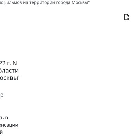
нофильмов на территории города Москвы"
2 г. N
бласти
осквы"
де
ь в
енсации
ой