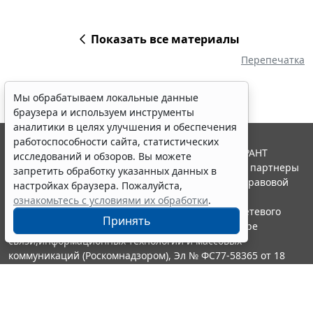
Показать все материалы
Перепечатка
Мы обрабатываем локальные данные
браузера и используем инструменты
аналитики в целях улучшения и обеспечения
работоспособности сайта, статистических
© ООО "НПП "ГАРАНТ-СЕРВИС", 2026. Система ГАРАНТ
исследований и обзоров. Вы можете
выпускается с 1990 года. Компания "Гарант" и ее партнеры
запретить обработку указанных данных в
являются участниками Российской ассоциации правовой
настройках браузера. Пожалуйста,
информации ГАРАНТ.
ознакомьтесь с условиями их обработки
.
Портал ГАРАНТ.РУ зарегистрирован в качестве сетевого
Принять
издания Федеральной службой по надзору в сфере
связи,информационных технологий и массовых
коммуникаций (Роскомнадзором), Эл № ФС77-58365 от 18
июня 2014 года.
16+