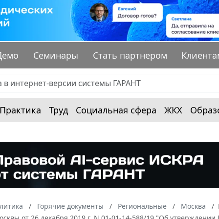
Демо
Семинары
Стать партнером
Клиента
Практика
Труд
Социальная сфера
ЖКХ
Образ
алитика
Горячие документы
Региональные
Москва
Москвы от 26 декабря 2019 г. N 01-01-14-588/19 "Об утвержден