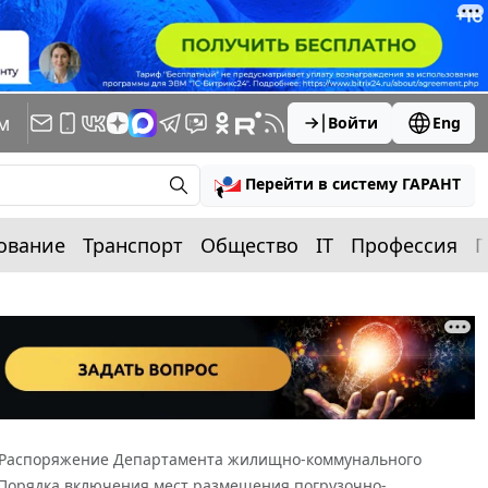
м
Войти
Eng
Перейти в систему ГАРАНТ
ование
Транспорт
Общество
IT
Профессия
П
Распоряжение Департамента жилищно-коммунального
ии Порядка включения мест размещения погрузочно-