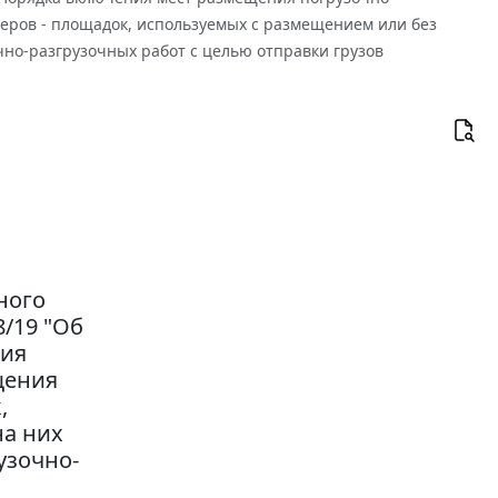
еров - площадок, используемых с размещением или без
но-разгрузочных работ с целью отправки грузов
ного
8/19 "Об
ния
щения
,
на них
узочно-