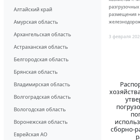
разгрузочных
Алтайский край
размещения н
Амурская область
железнодорож
Архангельская область
3 февраля 202
Астраханская область
Белгородская область
Брянская область
Распо
Владимирская область
хозяйства
Волгоградская область
утве
погруз
Вологодская область
по
использ
Воронежская область
сборно-р
Еврейская АО
р