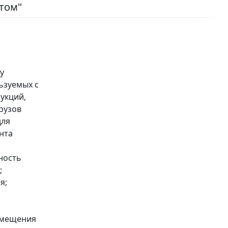
том"
у
ьзуемых с
укций,
рузов
для
нта
ность
;
я;
.
змещения