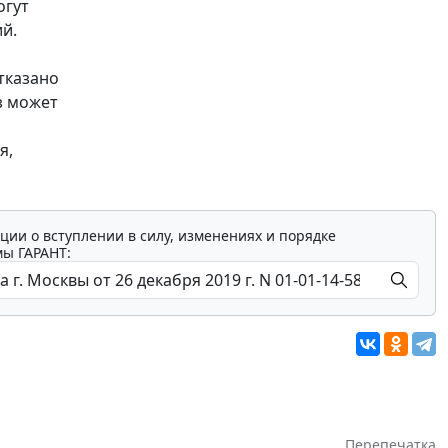
огут
й.
тказано
з может
а
я,
ции о вступлении в силу, изменениях и порядке
мы ГАРАНТ:
Перепечатка