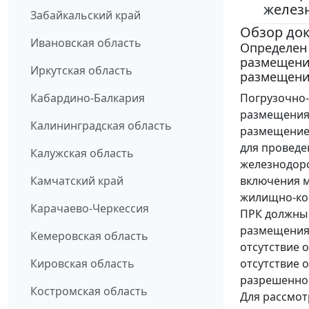
желез
Забайкальский край
Обзор до
Ивановская область
Определен
размещения
Иркутская область
размещени
Погрузочно-
Кабардино-Балкария
размещения 
Калининградская область
размещением
для проведе
Калужская область
железнодор
включения м
Камчатский край
жилищно-ко
Карачаево-Черкессия
ПРК должны 
размещения 
Кемеровская область
отсутствие 
отсутствие 
Кировская область
разрешенног
Костромская область
Для рассмот