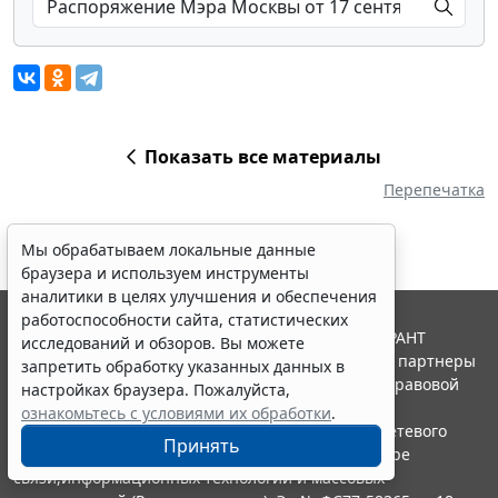
Показать все материалы
Перепечатка
Мы обрабатываем локальные данные
браузера и используем инструменты
аналитики в целях улучшения и обеспечения
работоспособности сайта, статистических
© ООО "НПП "ГАРАНТ-СЕРВИС", 2026. Система ГАРАНТ
исследований и обзоров. Вы можете
выпускается с 1990 года. Компания "Гарант" и ее партнеры
запретить обработку указанных данных в
являются участниками Российской ассоциации правовой
настройках браузера. Пожалуйста,
информации ГАРАНТ.
ознакомьтесь с условиями их обработки
.
Портал ГАРАНТ.РУ зарегистрирован в качестве сетевого
Принять
издания Федеральной службой по надзору в сфере
связи,информационных технологий и массовых