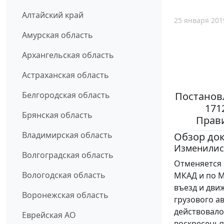
Алтайский край
25 января 201
Амурская область
Архангельская область
Астраханская область
Постановл
Белгородская область
171
Брянская область
Прави
Владимирская область
Обзор до
Изменилис
Волгоградская область
Отменяется 
Вологодская область
МКАД и по М
въезд и дви
Воронежская область
грузового а
действовало 
Еврейская АО
воскресенья