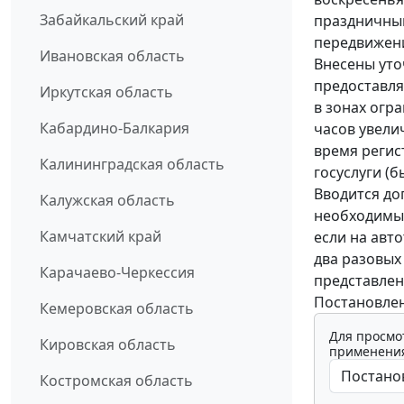
Забайкальский край
праздничным
передвижение
Ивановская область
Внесены уто
предоставля
Иркутская область
в зонах огра
Кабардино-Балкария
часов увели
время регис
Калининградская область
госуслуги (б
Вводится до
Калужская область
необходимых
Камчатский край
если на авт
два разовых
Карачаево-Черкессия
представлен
Постановлени
Кемеровская область
Для просмо
Кировская область
применения
Костромская область