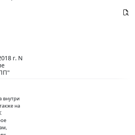
18 г. N
ие
-ПП"
а внутри
также на
К
рое
ам,
чим