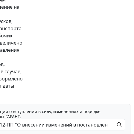
чение на
сков,
ранспорта
бочих
увеличено
тавления
в,
в случае,
оформлено
т даты
ции о вступлении в силу, изменениях и порядке
мы ГАРАНТ: