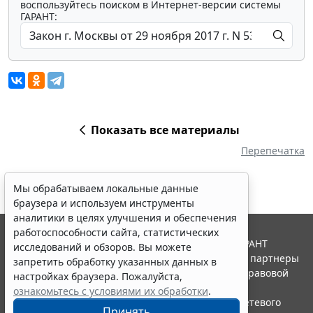
воспользуйтесь поиском в Интернет-версии системы
ГАРАНТ:
Показать все материалы
Перепечатка
Мы обрабатываем локальные данные
браузера и используем инструменты
аналитики в целях улучшения и обеспечения
работоспособности сайта, статистических
© ООО "НПП "ГАРАНТ-СЕРВИС", 2026. Система ГАРАНТ
исследований и обзоров. Вы можете
выпускается с 1990 года. Компания "Гарант" и ее партнеры
запретить обработку указанных данных в
являются участниками Российской ассоциации правовой
настройках браузера. Пожалуйста,
информации ГАРАНТ.
ознакомьтесь с условиями их обработки
.
Портал ГАРАНТ.РУ зарегистрирован в качестве сетевого
Принять