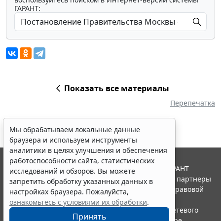
ГАРАНТ:
Показать все материалы
Перепечатка
Мы обрабатываем локальные данные
браузера и используем инструменты
аналитики в целях улучшения и обеспечения
работоспособности сайта, статистических
© ООО "НПП "ГАРАНТ-СЕРВИС", 2026. Система ГАРАНТ
исследований и обзоров. Вы можете
выпускается с 1990 года. Компания "Гарант" и ее партнеры
запретить обработку указанных данных в
являются участниками Российской ассоциации правовой
настройках браузера. Пожалуйста,
информации ГАРАНТ.
ознакомьтесь с условиями их обработки
.
Портал ГАРАНТ.РУ зарегистрирован в качестве сетевого
Принять
издания Федеральной службой по надзору в сфере