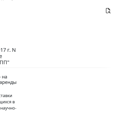
7 г. N
е
-ПП"
 на
 аренды
ставки
щихся в
 научно-