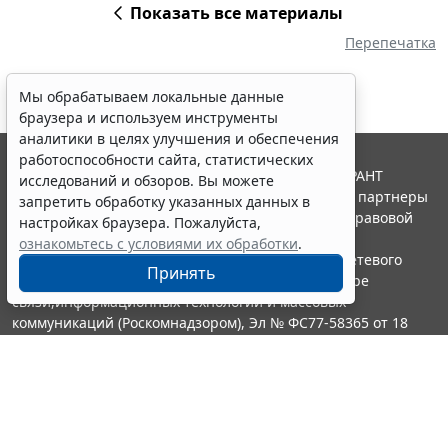
Показать все материалы
Перепечатка
Мы обрабатываем локальные данные
браузера и используем инструменты
аналитики в целях улучшения и обеспечения
работоспособности сайта, статистических
© ООО "НПП "ГАРАНТ-СЕРВИС", 2026. Система ГАРАНТ
исследований и обзоров. Вы можете
выпускается с 1990 года. Компания "Гарант" и ее партнеры
запретить обработку указанных данных в
являются участниками Российской ассоциации правовой
настройках браузера. Пожалуйста,
информации ГАРАНТ.
ознакомьтесь с условиями их обработки
.
Портал ГАРАНТ.РУ зарегистрирован в качестве сетевого
Принять
издания Федеральной службой по надзору в сфере
связи,информационных технологий и массовых
коммуникаций (Роскомнадзором), Эл № ФС77-58365 от 18
июня 2014 года.
16+
Контакты
8-800-200-88-88