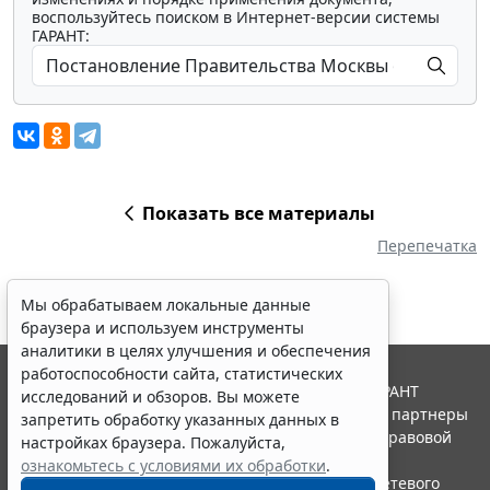
воспользуйтесь поиском в Интернет-версии системы
ГАРАНТ:
Показать все материалы
Перепечатка
Мы обрабатываем локальные данные
браузера и используем инструменты
аналитики в целях улучшения и обеспечения
работоспособности сайта, статистических
© ООО "НПП "ГАРАНТ-СЕРВИС", 2026. Система ГАРАНТ
исследований и обзоров. Вы можете
выпускается с 1990 года. Компания "Гарант" и ее партнеры
запретить обработку указанных данных в
являются участниками Российской ассоциации правовой
настройках браузера. Пожалуйста,
информации ГАРАНТ.
ознакомьтесь с условиями их обработки
.
Портал ГАРАНТ.РУ зарегистрирован в качестве сетевого