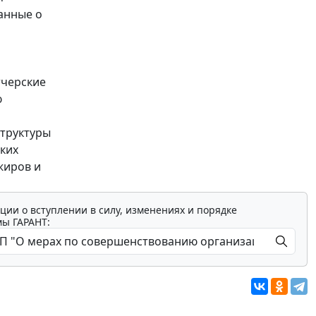
анные о
тчерские
ю
структуры
ких
жиров и
ции о вступлении в силу, изменениях и порядке
мы ГАРАНТ: