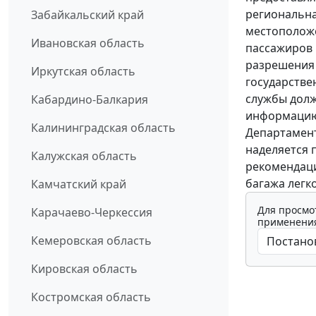
региональна
Забайкальский край
местоположе
Ивановская область
пассажиров 
разрешения 
Иркутская область
государстве
службы долж
Кабардино-Балкария
информацию 
Калининградская область
Департамент
наделяется 
Калужская область
рекомендаци
багажа легк
Камчатский край
Для просмо
Карачаево-Черкессия
применения
Кемеровская область
Кировская область
Костромская область