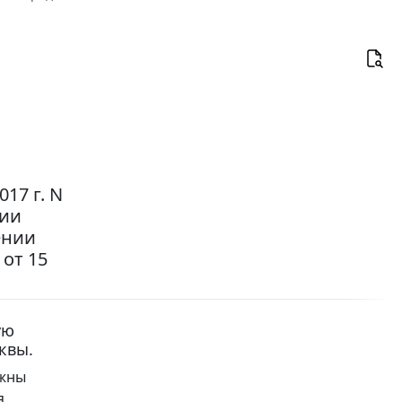
17 г. N
ции
ении
от 15
ую
квы.
лжны
я