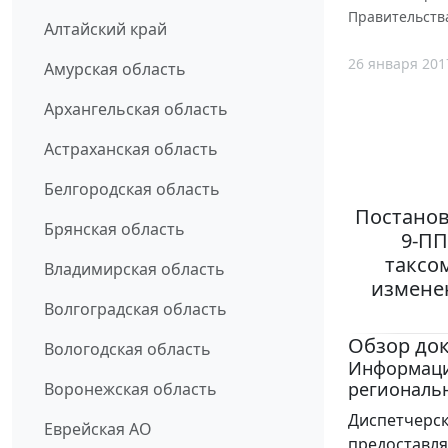
Правительства
Алтайский край
26 января 201
Амурская область
Архангельская область
Астраханская область
Белгородская область
Постанов
Брянская область
9-ПП
таксо
Владимирская область
измене
Волгоградская область
Обзор до
Вологодская область
Информация
региональ
Воронежская область
Диспетчерск
Еврейская АО
предоставля