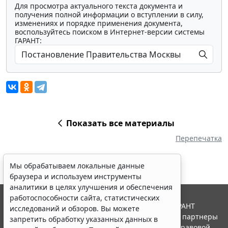
Для просмотра актуального текста документа и
получения полной информации о вступлении в силу,
изменениях и порядке применения документа,
воспользуйтесь поиском в Интернет-версии системы
ГАРАНТ:
Показать все материалы
Перепечатка
Мы обрабатываем локальные данные
браузера и используем инструменты
аналитики в целях улучшения и обеспечения
работоспособности сайта, статистических
© ООО "НПП "ГАРАНТ-СЕРВИС", 2026. Система ГАРАНТ
исследований и обзоров. Вы можете
выпускается с 1990 года. Компания "Гарант" и ее партнеры
запретить обработку указанных данных в
являются участниками Российской ассоциации правовой