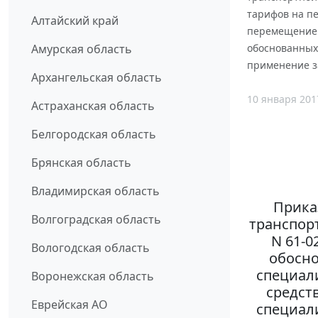
тарифов на п
Алтайский край
перемещение 
Амурская область
обоснованных
применение з
Архангельская область
10 января 201
Астраханская область
Белгородская область
Брянская область
Владимирская область
Прика
Волгоградская область
транспорт
N 61-0
Вологодская область
обосно
специал
Воронежская область
средст
Еврейская АО
специал