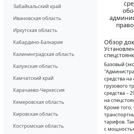
сре
Забайкальский край
обо
админис
Ивановская область
право
Иркутская область
Обзор до
Кабардино-Балкария
Установле
Калининградская область
спецстоянк
Базовый (эк
Калужская область
"Администра
Камчатский край
средства на
грузового т
Карачаево-Черкессия
средства – 
на спецстоян
Кемеровская область
Кроме того,
Кировская область
транспортны
тарифов. Та
Костромская область
с мощностью 