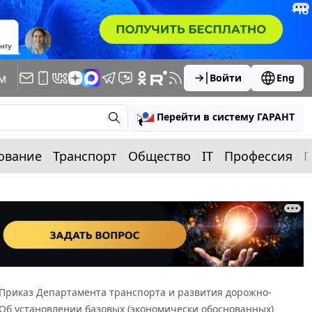
м
Войти
Eng
Перейти в систему ГАРАНТ
ование
Транспорт
Общество
IT
Профессия
П
Приказ Департамента транспорта и развития дорожно-
 "Об установлении базовых (экономически обоснованных)