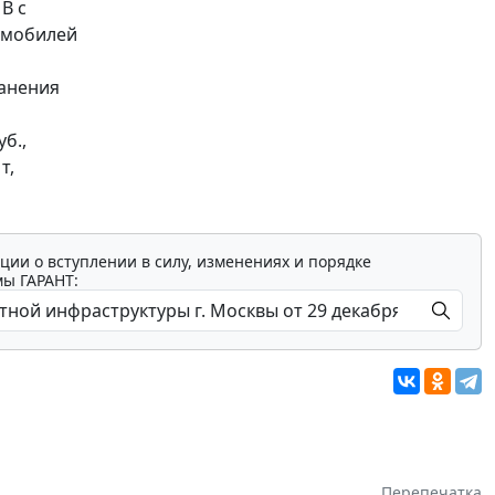
 В с
томобилей
ранения
б.,
т,
ции о вступлении в силу, изменениях и порядке
мы ГАРАНТ:
Перепечатка