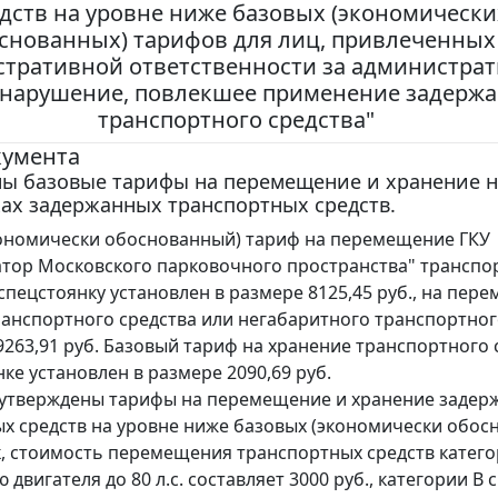
дств на уровне ниже базовых (экономически
снованных) тарифов для лиц, привлеченных
тративной ответственности за администра
нарушение, повлекшее применение задерж
транспортного средства"
кумента
ны базовые тарифы на перемещение и хранение н
ах задержанных транспортных средств.
ономически обоснованный) тариф на перемещение ГКУ
тор Московского парковочного пространства" транспо
 спецстоянку установлен в размере 8125,45 руб., на пер
ранспортного средства или негабаритного транспортно
29263,91 руб. Базовый тариф на хранение транспортного 
ке установлен в размере 2090,69 руб.
 утверждены тарифы на перемещение и хранение задер
х средств на уровне ниже базовых (экономически обос
к, стоимость перемещения транспортных средств катего
двигателя до 80 л.с. составляет 3000 руб., категории В с