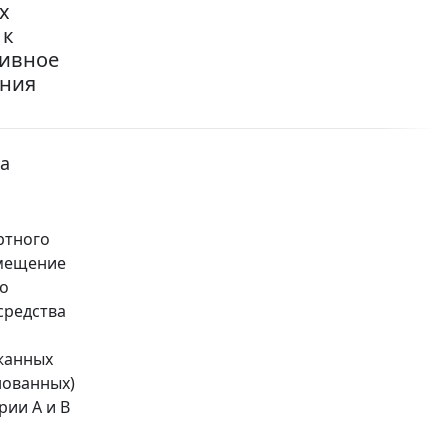
х
 к
тивное
ания
а
ртного
емещение
го
средства
жанных
нованных)
рии А и В