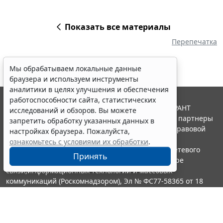
Показать все материалы
Перепечатка
Мы обрабатываем локальные данные
браузера и используем инструменты
аналитики в целях улучшения и обеспечения
работоспособности сайта, статистических
© ООО "НПП "ГАРАНТ-СЕРВИС", 2026. Система ГАРАНТ
исследований и обзоров. Вы можете
выпускается с 1990 года. Компания "Гарант" и ее партнеры
запретить обработку указанных данных в
являются участниками Российской ассоциации правовой
настройках браузера. Пожалуйста,
информации ГАРАНТ.
ознакомьтесь с условиями их обработки
.
Портал ГАРАНТ.РУ зарегистрирован в качестве сетевого
Принять
издания Федеральной службой по надзору в сфере
связи,информационных технологий и массовых
коммуникаций (Роскомнадзором), Эл № ФС77-58365 от 18
июня 2014 года.
16+