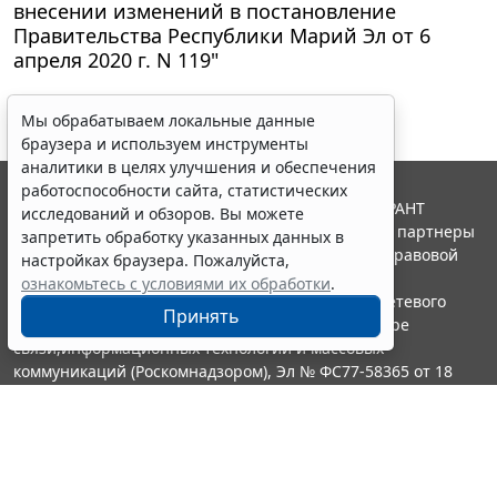
внесении изменений в постановление
Правительства Республики Марий Эл от 6
апреля 2020 г. N 119"
Мы обрабатываем локальные данные
браузера и используем инструменты
аналитики в целях улучшения и обеспечения
работоспособности сайта, статистических
© ООО "НПП "ГАРАНТ-СЕРВИС", 2026. Система ГАРАНТ
исследований и обзоров. Вы можете
выпускается с 1990 года. Компания "Гарант" и ее партнеры
запретить обработку указанных данных в
являются участниками Российской ассоциации правовой
настройках браузера. Пожалуйста,
информации ГАРАНТ.
ознакомьтесь с условиями их обработки
.
Портал ГАРАНТ.РУ зарегистрирован в качестве сетевого
Принять
издания Федеральной службой по надзору в сфере
связи,информационных технологий и массовых
коммуникаций (Роскомнадзором), Эл № ФС77-58365 от 18
июня 2014 года.
16+
Контакты
8-800-200-88-88