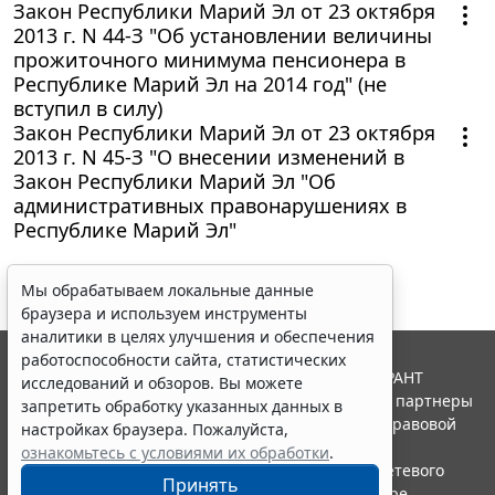
Закон Республики Марий Эл от 23 октября
2013 г. N 44-З "Об установлении величины
прожиточного минимума пенсионера в
Республике Марий Эл на 2014 год" (не
вступил в силу)
Закон Республики Марий Эл от 23 октября
2013 г. N 45-З "О внесении изменений в
Закон Республики Марий Эл "Об
административных правонарушениях в
Республике Марий Эл"
Мы обрабатываем локальные данные
браузера и используем инструменты
аналитики в целях улучшения и обеспечения
работоспособности сайта, статистических
© ООО "НПП "ГАРАНТ-СЕРВИС", 2026. Система ГАРАНТ
исследований и обзоров. Вы можете
выпускается с 1990 года. Компания "Гарант" и ее партнеры
запретить обработку указанных данных в
являются участниками Российской ассоциации правовой
настройках браузера. Пожалуйста,
информации ГАРАНТ.
ознакомьтесь с условиями их обработки
.
Портал ГАРАНТ.РУ зарегистрирован в качестве сетевого
Принять
издания Федеральной службой по надзору в сфере