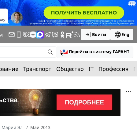
м
Войти
Eng
Перейти в систему ГАРАНТ
ование
Транспорт
Общество
IT
Профессия
П
а Марий Эл
Май 2013