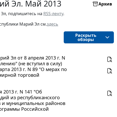
ий Эл. Май 2013
Архив
 Эл, подпишитесь на
RSS-ленту
.
спублики Марий Эл см.
здесь
Раскрыть
обзоры
й Эл от 8 апреля 2013 г. N
ению" (не вступил в силу)
та 2013 г. N 89 "О мерах по
мирной торговой
2013 г. N 141 "Об
дий из республиканского
в и муниципальных районов
рограммы Российской