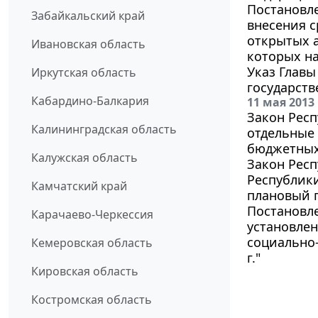
Постановле
Забайкальский край
внесения с
открытых 
Ивановская область
которых на
Указ Главы
Иркутская область
государст
Кабардино-Балкария
11 мая 2013
Закон Респ
Калининградская область
отдельные 
бюджетных
Калужская область
Закон Респ
Республики
Камчатский край
плановый п
Постановле
Карачаево-Черкессия
установле
социально-
Кемеровская область
г."
Кировская область
Костромская область