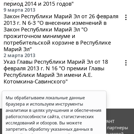
период 2014 и 2015 годов"
9 марта 2013
Закон Республики Марий Эл от 26 февраля
2013 г. N 6-З "О внесении изменений в
Закон Республики Марий Эл "О
прожиточном минимуме и
потребительской корзине в Республике
Марий Эл"
2 марта 2013
Указ Главы Республики Марий Эл от 18
февраля 2013 г. N 16 "О премии Главы
Республики Марий Эл имени А.Е.
Котомкина-Савинского"
Мы обрабатываем локальные данные
браузера и используем инструменты
аналитики в целях улучшения и обеспечения
работоспособности сайта, статистических
© ООО "НПП "ГАРАНТ-СЕРВИС", 2026. Система ГАРАНТ
исследований и обзоров. Вы можете
выпускается с 1990 года. Компания "Гарант" и ее партнеры
запретить обработку указанных данных в
являются участниками Российской ассоциации правовой