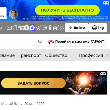
м
Войти
Eng
Перейти в систему ГАРАНТ
ование
Транспорт
Общество
IT
Профессия
П
а Марий Эл
20 мая 2006