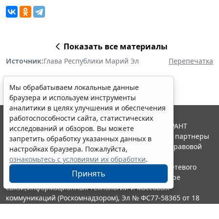
Показать все материалы
Источник:
Глава Республики Марий Эл
Перепечатка
Мы обрабатываем локальные данные
браузера и используем инструменты
аналитики в целях улучшения и обеспечения
работоспособности сайта, статистических
© ООО "НПП "ГАРАНТ-СЕРВИС", 2026. Система ГАРАНТ
исследований и обзоров. Вы можете
выпускается с 1990 года. Компания "Гарант" и ее партнеры
запретить обработку указанных данных в
являются участниками Российской ассоциации правовой
настройках браузера. Пожалуйста,
информации ГАРАНТ.
ознакомьтесь с условиями их обработки
.
Портал ГАРАНТ.РУ зарегистрирован в качестве сетевого
Принять
издания Федеральной службой по надзору в сфере
связи,информационных технологий и массовых
коммуникаций (Роскомнадзором), Эл № ФС77-58365 от 18
июня 2014 года.