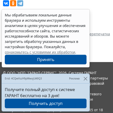
Мы обрабатываем локальные данные
браузера и используем инструменты
Показать все материалы
аналитики в целях улучшения и обеспечения
Источник:
работоспособности сайта, статистических
Государственное Собрание Республики Марий
Перепечатка
исследований и обзоров. Вы можете
Эл
запретить обработку указанных данных в
настройках браузера. Пожалуйста,
ознакомьтесь с условиями их обработки
.
Принять
© ООО "НПП "ГАРАНТ-СЕРВИС", 2026. Система ГАРАНТ
выпускается с 1990 года. Компания "Гарант" и ее партнеры
Erid: 4CQwVszH9pWwojUA9Q3
Реклама
являются участниками Российской ассоциации правовой
информации ГАРАНТ.
Получите полный доступ к системе
Портал ГАРАНТ.РУ зарегистрирован в качестве сетевого
ГАРАНТ бесплатно на 3 дня!
издания Федеральной службой по надзору в сфере
Получить доступ
связи,информационных технологий и массовых
коммуникаций (Роскомнадзором), Эл № ФС77-58365 от 18