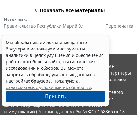
Показать все материалы
Источник:
Правительство Республики Марий Эл
Перепечатка
Мы обрабатываем локальные данные
браузера и используем инструменты
аналитики в целях улучшения и обеспечения
работоспособности сайта, статистических
© ООО "НПП "ГАРАНТ-СЕРВИС", 2026. Система ГАРАНТ
исследований и обзоров. Вы можете
выпускается с 1990 года. Компания "Гарант" и ее партнеры
запретить обработку указанных данных в
являются участниками Российской ассоциации правовой
настройках браузера. Пожалуйста,
информации ГАРАНТ.
ознакомьтесь с условиями их обработки
.
Портал ГАРАНТ.РУ зарегистрирован в качестве сетевого
Принять
издания Федеральной службой по надзору в сфере
связи,информационных технологий и массовых
коммуникаций (Роскомнадзором), Эл № ФС77-58365 от 18
июня 2014 года.
16+