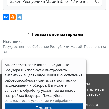
Показать все материалы
Источник:
Государственное Собрание Республики Марий
Перепечатка
Эл
Мы обрабатываем локальные данные
браузера и используем инструменты
аналитики в целях улучшения и обеспечения
работоспособности сайта, статистических
© ООО "НПП "ГАРАНТ-СЕРВИС", 2026. Система ГАРАНТ
исследований и обзоров. Вы можете
выпускается с 1990 года. Компания "Гарант" и ее партнеры
запретить обработку указанных данных в
являются участниками Российской ассоциации правовой
настройках браузера. Пожалуйста,
информации ГАРАНТ.
ознакомьтесь с условиями их обработки
.
Портал ГАРАНТ.РУ зарегистрирован в качестве сетевого
Принять