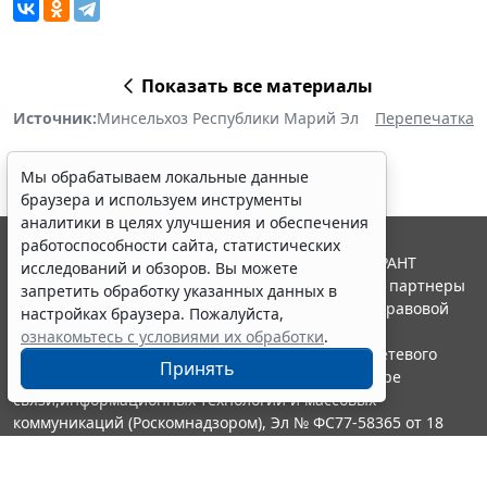
Показать все материалы
Источник:
Минсельхоз Республики Марий Эл
Перепечатка
Мы обрабатываем локальные данные
браузера и используем инструменты
аналитики в целях улучшения и обеспечения
работоспособности сайта, статистических
© ООО "НПП "ГАРАНТ-СЕРВИС", 2026. Система ГАРАНТ
исследований и обзоров. Вы можете
выпускается с 1990 года. Компания "Гарант" и ее партнеры
запретить обработку указанных данных в
являются участниками Российской ассоциации правовой
настройках браузера. Пожалуйста,
информации ГАРАНТ.
ознакомьтесь с условиями их обработки
.
Портал ГАРАНТ.РУ зарегистрирован в качестве сетевого
Принять
издания Федеральной службой по надзору в сфере
связи,информационных технологий и массовых
коммуникаций (Роскомнадзором), Эл № ФС77-58365 от 18
июня 2014 года.
16+