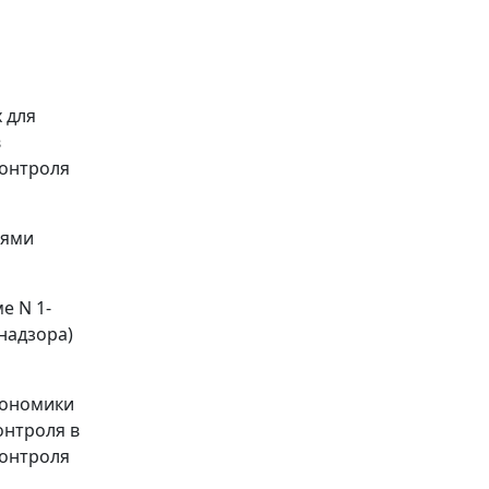
 для
в
контроля
иями
е N 1-
надзора)
кономики
онтроля в
контроля