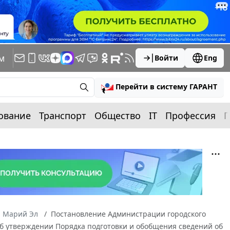
м
Войти
Eng
Перейти в систему ГАРАНТ
ование
Транспорт
Общество
IT
Профессия
П
а Марий Эл
Постановление Администрации городского
"Об утверждении Порядка подготовки и обобщения сведений об