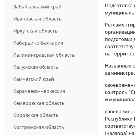
Подготовка 
Забайкальский край
муниципальн
Ивановская область
Регламентир
Иркутская область
организации
подготовки 
Кабардино-Балкария
соответству
на территор
Калининградская область
Названные с
Калужская область
администрац
Камчатский край
своевременн
Карачаево-Черкессия
контроль "С
и муниципал
Кемеровская область
своевременн
Кировская область
Республики 
соответству
Костромская область
(надзора) н