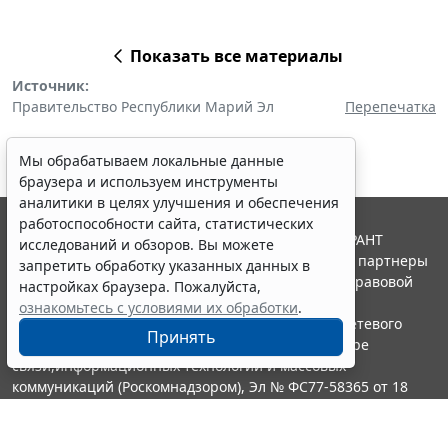
Показать все материалы
Источник:
Правительство Республики Марий Эл
Перепечатка
Мы обрабатываем локальные данные
браузера и используем инструменты
аналитики в целях улучшения и обеспечения
работоспособности сайта, статистических
© ООО "НПП "ГАРАНТ-СЕРВИС", 2026. Система ГАРАНТ
исследований и обзоров. Вы можете
выпускается с 1990 года. Компания "Гарант" и ее партнеры
запретить обработку указанных данных в
являются участниками Российской ассоциации правовой
настройках браузера. Пожалуйста,
информации ГАРАНТ.
ознакомьтесь с условиями их обработки
.
Портал ГАРАНТ.РУ зарегистрирован в качестве сетевого
Принять
издания Федеральной службой по надзору в сфере
связи,информационных технологий и массовых
коммуникаций (Роскомнадзором), Эл № ФС77-58365 от 18
июня 2014 года.
16+