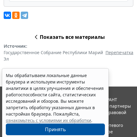
Показать все материалы
Источник:
Государственное Собрание Республики Марий
Перепечатка
Эл
Мы обрабатываем локальные данные
браузера и используем инструменты
аналитики в целях улучшения и обеспечения
работоспособности сайта, статистических
© ООО "НПП "ГАРАНТ-СЕРВИС", 2026. Система ГАРАНТ
исследований и обзоров. Вы можете
выпускается с 1990 года. Компания "Гарант" и ее партнеры
запретить обработку указанных данных в
являются участниками Российской ассоциации правовой
настройках браузера. Пожалуйста,
информации ГАРАНТ.
ознакомьтесь с условиями их обработки
.
Портал ГАРАНТ.РУ зарегистрирован в качестве сетевого
Принять
издания Федеральной службой по надзору в сфере