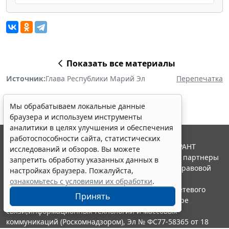
Показать все материалы
Источник:
Глава Республики Марий Эл
Перепечатка
Мы обрабатываем локальные данные
браузера и используем инструменты
аналитики в целях улучшения и обеспечения
работоспособности сайта, статистических
© ООО "НПП "ГАРАНТ-СЕРВИС", 2026. Система ГАРАНТ
исследований и обзоров. Вы можете
выпускается с 1990 года. Компания "Гарант" и ее партнеры
запретить обработку указанных данных в
являются участниками Российской ассоциации правовой
настройках браузера. Пожалуйста,
информации ГАРАНТ.
ознакомьтесь с условиями их обработки
.
Портал ГАРАНТ.РУ зарегистрирован в качестве сетевого
Принять
издания Федеральной службой по надзору в сфере
связи,информационных технологий и массовых
коммуникаций (Роскомнадзором), Эл № ФС77-58365 от 18