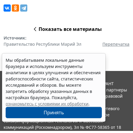
Показать все материалы
Источник:
Правительство Республики Марий Эл
Перепечатка
Мы обрабатываем локальные данные
браузера и используем инструменты
аналитики в целях улучшения и обеспечения
работоспособности сайта, статистических
© ООО "НПП "ГАРАНТ-СЕРВИС", 2026. Система ГАРАНТ
исследований и обзоров. Вы можете
выпускается с 1990 года. Компания "Гарант" и ее партнеры
запретить обработку указанных данных в
являются участниками Российской ассоциации правовой
настройках браузера. Пожалуйста,
информации ГАРАНТ.
ознакомьтесь с условиями их обработки
.
Портал ГАРАНТ.РУ зарегистрирован в качестве сетевого
Принять
издания Федеральной службой по надзору в сфере
связи,информационных технологий и массовых
коммуникаций (Роскомнадзором), Эл № ФС77-58365 от 18