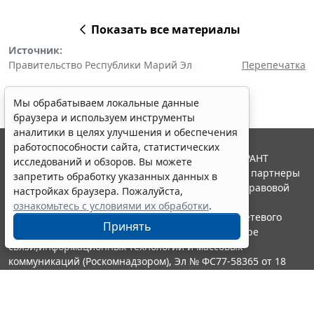
Показать все материалы
Источник:
Правительство Республики Марий Эл
Перепечатка
Мы обрабатываем локальные данные
браузера и используем инструменты
аналитики в целях улучшения и обеспечения
работоспособности сайта, статистических
© ООО "НПП "ГАРАНТ-СЕРВИС", 2026. Система ГАРАНТ
исследований и обзоров. Вы можете
выпускается с 1990 года. Компания "Гарант" и ее партнеры
запретить обработку указанных данных в
являются участниками Российской ассоциации правовой
настройках браузера. Пожалуйста,
информации ГАРАНТ.
ознакомьтесь с условиями их обработки
.
Портал ГАРАНТ.РУ зарегистрирован в качестве сетевого
Принять
издания Федеральной службой по надзору в сфере
связи,информационных технологий и массовых
коммуникаций (Роскомнадзором), Эл № ФС77-58365 от 18
июня 2014 года.
16+