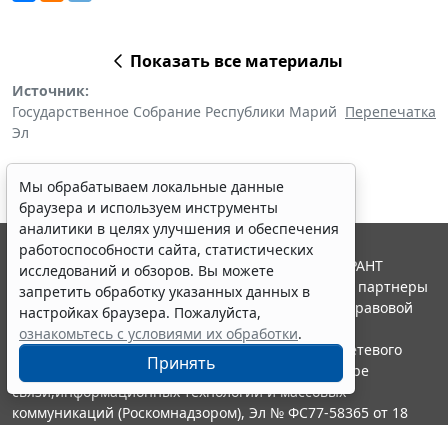
Показать все материалы
Источник:
Государственное Собрание Республики Марий
Перепечатка
Эл
Мы обрабатываем локальные данные
браузера и используем инструменты
аналитики в целях улучшения и обеспечения
работоспособности сайта, статистических
© ООО "НПП "ГАРАНТ-СЕРВИС", 2026. Система ГАРАНТ
исследований и обзоров. Вы можете
выпускается с 1990 года. Компания "Гарант" и ее партнеры
запретить обработку указанных данных в
являются участниками Российской ассоциации правовой
настройках браузера. Пожалуйста,
информации ГАРАНТ.
ознакомьтесь с условиями их обработки
.
Портал ГАРАНТ.РУ зарегистрирован в качестве сетевого
Принять
издания Федеральной службой по надзору в сфере
связи,информационных технологий и массовых
коммуникаций (Роскомнадзором), Эл № ФС77-58365 от 18
июня 2014 года.