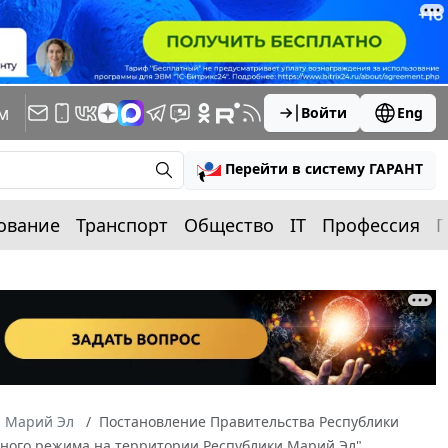
м
Войти
Eng
Перейти в систему ГАРАНТ
ование
Транспорт
Общество
IT
Профессия
П
а Марий Эл
Постановление Правительства Республики
арного режима на территории Республики Марий Эл"