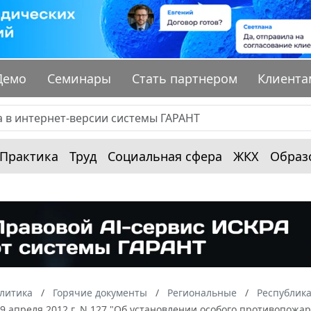
Демо
Семинары
Стать партнером
Клиента
Практика
Труд
Социальная сфера
ЖКХ
Образ
алитика
Горячие документы
Региональные
Республик
9 апреля 2012 г. N 127 "Об установлении особого противопож