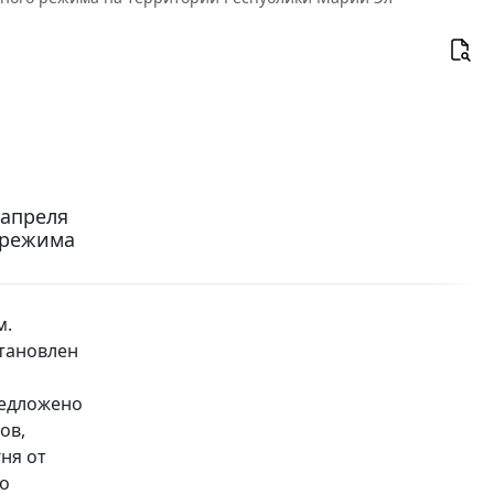
 апреля
 режима
м.
становлен
редложено
ов,
ня от
го