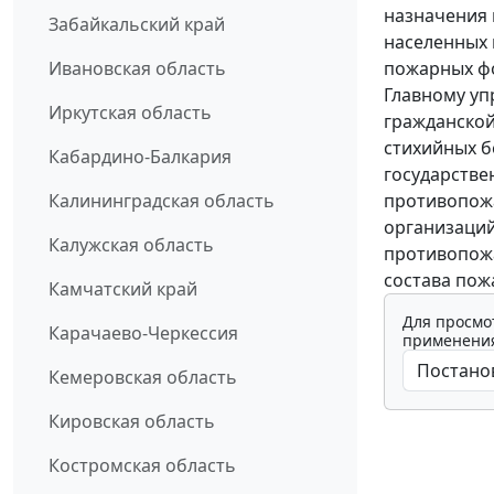
назначения 
Забайкальский край
населенных 
пожарных ф
Ивановская область
Главному уп
Иркутская область
гражданской
стихийных б
Кабардино-Балкария
государстве
противопожа
Калининградская область
организаций
Калужская область
противопож
состава пож
Камчатский край
Для просмо
Карачаево-Черкессия
применения
Кемеровская область
Кировская область
Костромская область