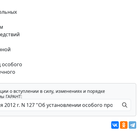
вольных
ам
ледствий
нной
 особого
ичного
ции о вступлении в силу, изменениях и порядке
мы ГАРАНТ: