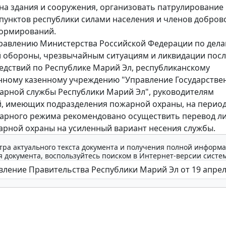
на здания и сооружения, организовать патрулирование
пунктов республики силами населения и членов добро
ормирований.
равлению Министерства Российской Федерации по дел
 обороны, чрезвычайным ситуациям и ликвидации пос
едствий по Республике Марий Эл, республиканскому
нному казенному учреждению "Управление Государстве
рной службы Республики Марий Эл", руководителям
, имеющих подразделения пожарной охраны, на период
арного режима рекомендовано осуществить перевод л
арной охраны на усиленный вариант несения службы.
тра актуального текста документа и получения полной информа
 документа, воспользуйтесь поиском в Интернет-версии систе