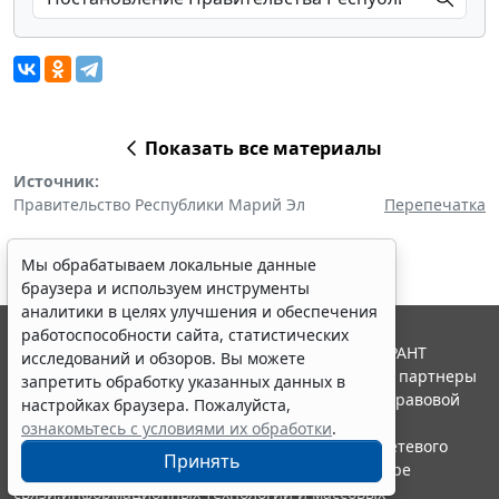
Показать все материалы
Источник:
Правительство Республики Марий Эл
Перепечатка
Мы обрабатываем локальные данные
браузера и используем инструменты
аналитики в целях улучшения и обеспечения
работоспособности сайта, статистических
© ООО "НПП "ГАРАНТ-СЕРВИС", 2026. Система ГАРАНТ
исследований и обзоров. Вы можете
выпускается с 1990 года. Компания "Гарант" и ее партнеры
запретить обработку указанных данных в
являются участниками Российской ассоциации правовой
настройках браузера. Пожалуйста,
информации ГАРАНТ.
ознакомьтесь с условиями их обработки
.
Портал ГАРАНТ.РУ зарегистрирован в качестве сетевого
Принять
издания Федеральной службой по надзору в сфере
связи,информационных технологий и массовых