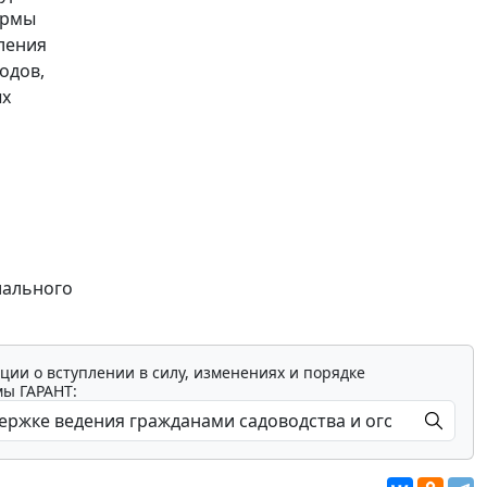
ормы
ления
одов,
ых
иального
ции о вступлении в силу, изменениях и порядке
мы ГАРАНТ: