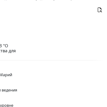
З "О
тва для
 Марий
и ведения
 уровне