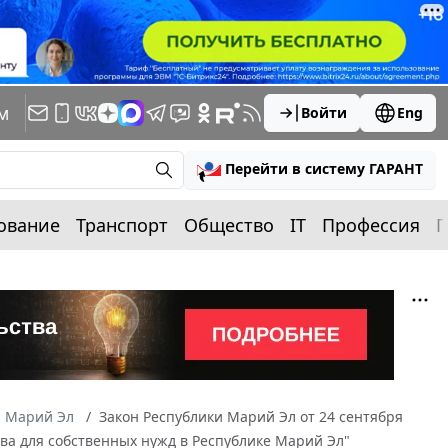
м
Войти
Eng
Перейти в систему ГАРАНТ
ование
Транспорт
Общество
IT
Профессия
П
а Марий Эл
Закон Республики Марий Эл от 24 сентября
тва для собственных нужд в Республике Марий Эл"